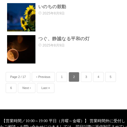
いのちの鼓動
2025年8月9日
つぐ、静謐なる平和の灯
2025年8月9日
Page 2 / 17
‹ Previous
1
2
3
4
5
6
Next ›
Last »
【営業時間／10:00～19:00 平日（月曜～金曜）】 営業時間外に受付し
たご相談・お問い合わせにつきましては、翌日以降に返信対応させてい