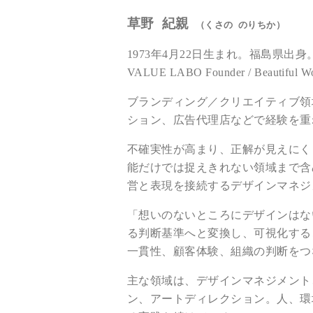
草野 紀親
（くさの のりちか）
1973年4月22日生まれ。福島県
VALUE LABO Founder / Beautiful Wo
ブランディング／クリエイティブ領
ション、広告代理店などで経験を重ね
不確実性が高まり、正解が見えにく
能だけでは捉えきれない領域まで含
営と表現を接続するデザインマネジ
「想いのないところにデザインはな
る判断基準へと変換し、可視化する
一貫性、顧客体験、組織の判断をつ
主な領域は、デザインマネジメント
ン、アートディレクション。人、環