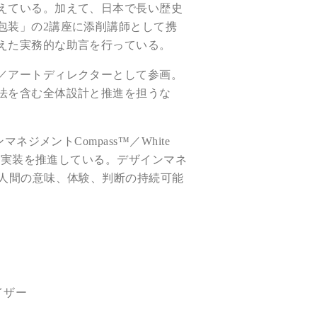
えている。加えて、日本で長い歴史
包装」の2講座に添削講師として携
えた実務的な助言を行っている。
／アートディレクターとして参画。
法を含む全体設計と推進を担うな
メントCompass™／White
計と実装を推進している。デザインマネ
る人間の意味、体験、判断の持続可能
イザー