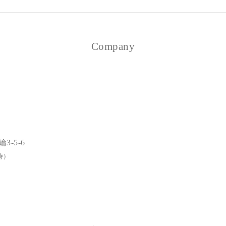
Company
3-5-6
時）