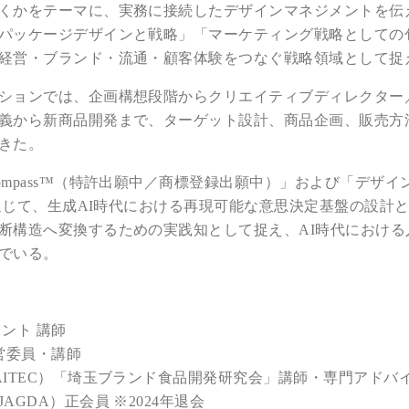
くかをテーマに、実務に接続したデザインマネジメントを伝
パッケージデザインと戦略」「マーケティング戦略としての
経営・ブランド・流通・顧客体験をつなぐ戦略領域として捉
ションでは、企画構想段階からクリエイティブディレクター
義から新商品開発まで、ターゲット設計、商品企画、販売方
きた。
pass™（特許出願中／商標登録出願中）」および「デザインマネジ
を通じて、生成AI時代における再現可能な意思決定基盤の設
断構造へ変換するための実践知として捉え、AI時代におけ
でいる。
ント 講師
営委員・講師
AITEC）「埼玉ブランド食品開発研究会」講師・専門アドバ
GDA）正会員 ※2024年退会