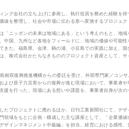
ィング会社の立ち上げに参画し、執行役員を務めた経験を持
価値を整理し、社会や市場に伝わる形へ変換するプロジェク
は「ニッポンの未来は地域にある」という考えのもと、地域
、中国、九州など各地をフィールドに、地域の価値や可能性
てきた。福島県、会津、鞆の浦、小豆島での実践に加え、国
は、株式会社かたちなきもののプロジェクト資産として、サ
は、福島相双復興推進機構からの委託を受け、外部専門家／コン
および原子力災害からの復興が進む現場において、事業者や
支援を行った。現場にある想いや課題を、事業者自身が次の
したプロジェクトに携わるほか、日刊工業新聞社にて、デザ
門領域をもとに企画・構成した主な講座として、「企業価値
デザインマネジメント中級編」を担当。経営における感性、