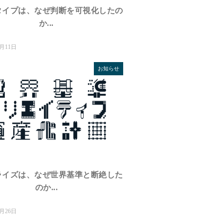
タイプは、なぜ判断を可視化したの
か...
2月11日
お知らせ
ライズは、なぜ世界基準と断絶した
のか...
1月26日