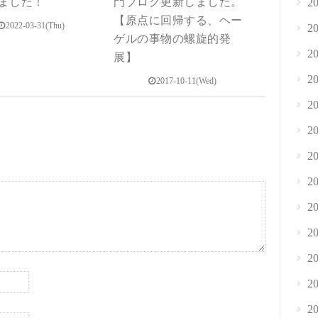
ました！
門ブログ更新しました。
2
【原点に回帰する、ヘー
2022-03-31(Thu)
2
ゲルの事物の螺旋的発
2
展】
2
2017-10-11(Wed)
2
2
2
2
2
2
2
2
2