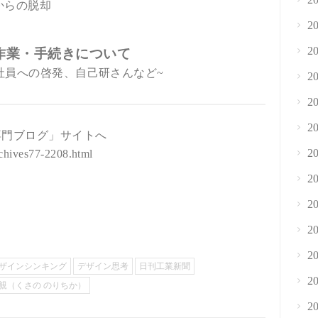
からの脱却
2
2
き作業・手続きについて
員への啓発、自己研さんなど~
2
2
2
専門ブログ」サイトへ
2
chives77-2208.html
2
2
2
2
ザインシンキング
デザイン思考
日刊工業新聞
2
紀親（くさの のりちか）
2