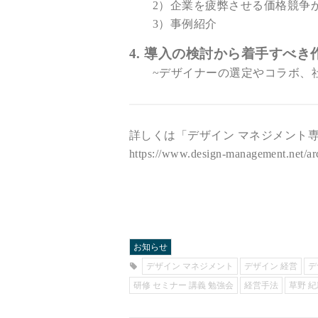
2）企業を疲弊させる価格競争
3）事例紹介
4. 導入の検討から着手すべ
~デザイナーの選定やコラボ、社
詳しくは「デザイン マネジメント
https://www.design-management.net/ar
お知らせ
デザイン マネジメント
デザイン 経営
デ
研修 セミナー 講義 勉強会
経営手法
草野 