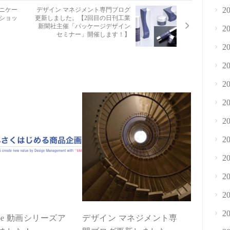
2
ニケー
デザイン マネジメント専門ブログ
ショッ
更新しました。【2回目の日刊工業
新聞社主催「パッケージデザイン
2
セミナー」開催します！】
2
2
2
2
2
2
2
2
2
2
ube 動画シリーズア
デザイン マネジメント専